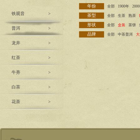
年份
全部
1900年
200
铁观音
>
茶型
全部
生茶
熟茶
形状
全部
盒装
茶饼
普洱
>
品牌
全部
中茶普洱
大
龙井
>
红茶
>
牛蒡
>
白茶
>
花茶
>