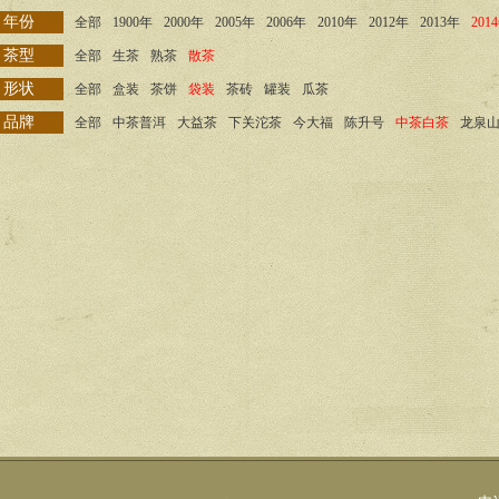
年份
全部
1900年
2000年
2005年
2006年
2010年
2012年
2013年
201
茶型
全部
生茶
熟茶
散茶
形状
全部
盒装
茶饼
袋装
茶砖
罐装
瓜茶
品牌
全部
中茶普洱
大益茶
下关沱茶
今大福
陈升号
中茶白茶
龙泉