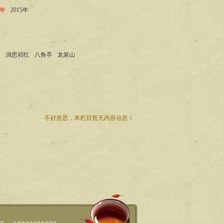
4年
2015年
山
润思祁红
八角亭
龙泉山
不好意思，本栏目暂无内容信息！