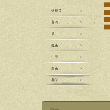
铁观音
>
普洱
>
龙井
>
红茶
>
牛蒡
>
白茶
>
花茶
>