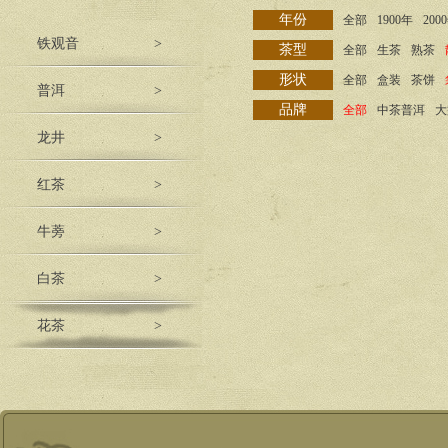
年份
全部
1900年
200
铁观音
>
茶型
全部
生茶
熟茶
形状
全部
盒装
茶饼
普洱
>
品牌
全部
中茶普洱
大
龙井
>
红茶
>
牛蒡
>
白茶
>
花茶
>