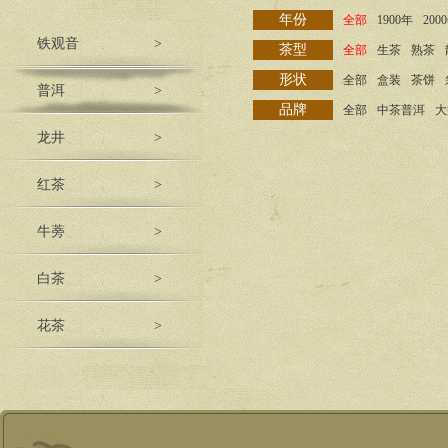
年份
全部
1900年
200
铁观音
>
茶型
全部
生茶
熟茶
形状
全部
盒装
茶饼
普洱
>
品牌
全部
中茶普洱
大
龙井
>
红茶
>
牛蒡
>
白茶
>
花茶
>