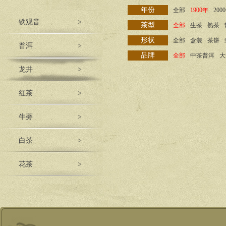
年份
全部
1900年
200
铁观音
>
茶型
全部
生茶
熟茶
形状
全部
盒装
茶饼
普洱
>
品牌
全部
中茶普洱
大
龙井
>
红茶
>
牛蒡
>
白茶
>
花茶
>