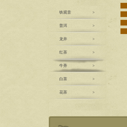
铁观音
>
普洱
>
龙井
>
红茶
>
牛蒡
>
白茶
>
花茶
>