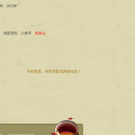
4年
2015年
山
润思祁红
八角亭
龙泉山
不好意思，本栏目暂无内容信息！