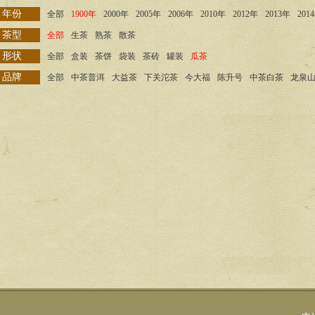
年份
全部
1900年
2000年
2005年
2006年
2010年
2012年
2013年
201
茶型
全部
生茶
熟茶
散茶
形状
全部
盒装
茶饼
袋装
茶砖
罐装
瓜茶
品牌
全部
中茶普洱
大益茶
下关沱茶
今大福
陈升号
中茶白茶
龙泉