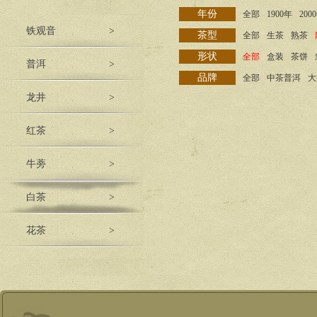
年份
全部
1900年
200
铁观音
>
茶型
全部
生茶
熟茶
形状
全部
盒装
茶饼
普洱
>
品牌
全部
中茶普洱
大
龙井
>
红茶
>
牛蒡
>
白茶
>
花茶
>