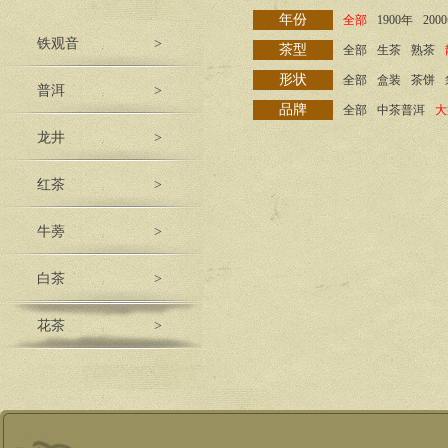
年份
全部
1900年
200
铁观音
>
茶型
全部
生茶
熟茶
形状
全部
盒装
茶饼
普洱
>
品牌
全部
中茶普洱
大
龙井
>
红茶
>
牛蒡
>
白茶
>
花茶
>