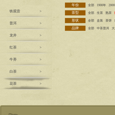
年份
全部
1900年
200
铁观音
>
茶型
全部
生茶
熟茶
形状
全部
盒装
茶饼
普洱
>
品牌
全部
中茶普洱
大
龙井
>
红茶
>
牛蒡
>
白茶
>
花茶
>