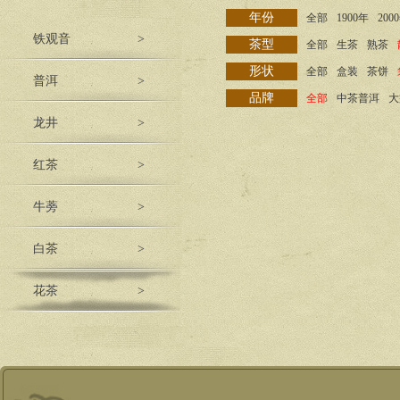
年份
全部
1900年
200
铁观音
>
茶型
全部
生茶
熟茶
形状
全部
盒装
茶饼
普洱
>
品牌
全部
中茶普洱
大
龙井
>
红茶
>
牛蒡
>
白茶
>
花茶
>